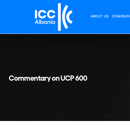
Skip
to
content
ABOUT US
COMISSIS
Commentary on UCP 600