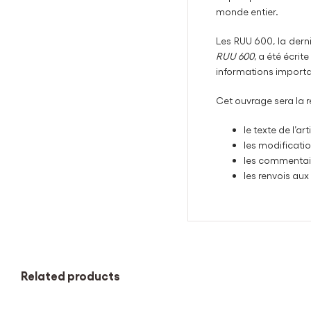
monde entier.
Les RUU 600, la derni
RUU 600
, a été écri
informations importan
Cet ouvrage sera la r
le texte de l’arti
les modificati
les commentair
les renvois aux
Related products