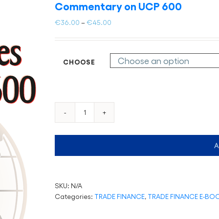
Commentary on UCP 600
Price
€
36.00
–
€
45.00
range:
€36.00
through
CHOOSE
€45.00
Commentary
on
UCP
A
600
quantity
SKU:
N/A
Categories:
TRADE FINANCE
,
TRADE FINANCE E-BO